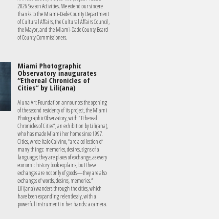
2026 Season Activities. We extend our sincere
thanks to the Miami-Dade County Department
of Cultural Affairs, the Cultural Affairs Council,
the Mayor, and the Miami-Dade County Board
of County Commissioners.
Miami Photographic
Observatory inaugurates
“Ethereal Chronicles of
Cities” by Lili(ana)
Aluna Art Foundation announces the opening
of the second residency of its project, the Miami
Photographic Observatory, with “Ethereal
Chronicles of Cities”, an exhibition by Lili(ana),
who has made Miami her home since 1997.
Cities, wrote Italo Calvino, “are a collection of
many things: memories, desires, signs of a
language; they are places of exchange, as every
economic history book explains, but these
exchanges are not only of goods—they are also
exchanges of words, desires, memories.”
Lili(ana) wanders through the cities, which
have been expanding relentlessly, with a
powerful instrument in her hands: a camera.