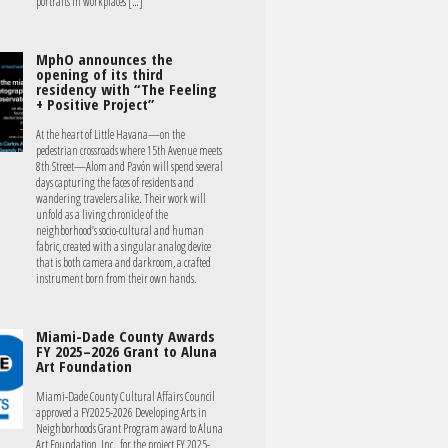
portraits in workplaces […]
MphO announces the
opening of its third
residency with “The Feeling
+ Positive Project”
At the heart of Little Havana—on the
pedestrian crossroads where 15th Avenue meets
8th Street—Alom and Pavón will spend several
days capturing the faces of residents and
wandering travelers alike. Their work will
unfold as a living chronicle of the
neighborhood’s socio-cultural and human
fabric, created with a singular analog device
that is both camera and darkroom, a crafted
instrument born from their own hands.
Miami-Dade County Awards
FY 2025–2026 Grant to Aluna
Art Foundation
Miami-Dade County Cultural Affairs Council
approved a FY2025-2026 Developing Arts in
Neighborhoods Grant Program award to Aluna
Art Foundation, Inc., for the project FY 2025-