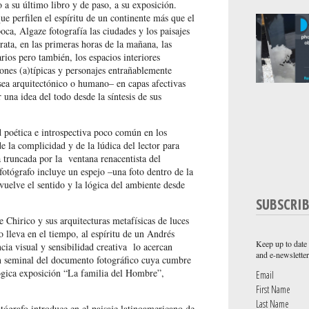
 a su último libro y de paso, a su exposición.
e perfilen el espíritu de un continente más que el
oca, Algaze fotografía las ciudades y los paisajes
rata, en las primeras horas de la mañana, las
tarios pero también, los espacios interiores
iones (a)típicas y personajes entrañablemente
 sea arquitectónico o humano– en capas afectivas
una idea del todo desde la síntesis de sus
d poética e introspectiva poco común en los
de la complicidad y de la lúdica del lector para
 truncada por la ventana renacentista del
 fotógrafo incluye un espejo –una foto dentro de la
elve el sentido y la lógica del ambiente desde
SUBSCRI
Chirico y sus arquitecturas metafísicas de luces
o lleva en el tiempo, al espíritu de un Andrés
Keep up to date 
cia visual y sensibilidad creativa lo acercan
and e-newsletter
n seminal del documento fotográfico cuya cumbre
lógica exposición “La familia del Hombre”,
Email
First Name
Last Name
tógrafo introduce en el paisaje latinoamericano de