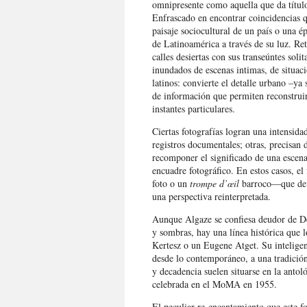
omnipresente como aquella que da título
Enfrascado en encontrar coincidencias qu
paisaje sociocultural de un país o una ép
de Latinoamérica a través de su luz. Ret
calles desiertas con sus transeúntes soli
inundados de escenas intimas, de situac
latinos: convierte el detalle urbano –ya
de información que permiten reconstruir 
instantes particulares.
Ciertas fotografías logran una intensida
registros documentales; otras, precisan 
recomponer el significado de una escena
encuadre fotográfico. En estos casos, el
foto o un
trompe d’œil
barroco—que devu
una perspectiva reinterpretada.
Aunque Algaze se confiesa deudor de De 
y sombras, hay una línea histórica que l
Kertesz o un Eugene Atget. Su inteligen
desde lo contemporáneo, a una tradició
y decadencia suelen situarse en la anto
celebrada en el MoMA en 1955.
El peculiar re-encantamiento que este fo