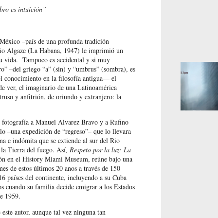
bro es intuición”
 México –país de una profunda tradición
rio Algaze (La Habana, 1947) le imprimió un
 su vida. Tampoco es accidental y si muy
o” –del griego “a” (sin) y “umbrus” (sombra), es
del conocimiento en la filosofía antigua— el
de ver, el imaginario de una Latinoamérica
ruso y anfitrión, de oriundo y extranjero: la
e fotografía a Manuel Álvarez Bravo y a Rufino
lo –una expedición de “regreso”– que lo llevara
a e indómita que se extiende al sur del Rio
la Tierra del fuego. Así
, Respeto por la luz: La
ión en el History Miami Museum, reúne bajo una
nes de estos últimos 20 anos a través de 150
16 países del continente, incluyendo a su Cuba
ños cuando su familia decide emigrar a los Estados
de 1959.
 este autor, aunque tal vez ninguna tan