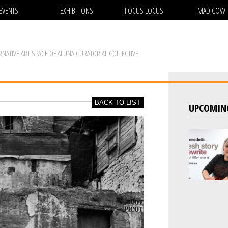
EVENTS
EXHIBITIONS
FOCUS LOCUS
MAD COW
RNATIVE ART SPACE OF ALUNA CURATORIAL COLLECTIVE
BACK TO LIST
UPCOMIN