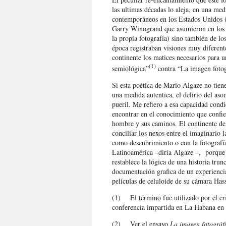
las ultimas décadas lo aleja, en una med
contemporáneos en los Estados Unidos (
Garry Winogrand que asumieron en los 60
la propia fotografía) sino también de l
época registraban visiones muy diferente
continente los matices necesarios para u
(1)
semiológica”
contra “La imagen fotog
Si esta poética de Mario Algaze no tiene
una medida autentica, el delirio del as
pueril. Me refiero a esa capacidad cond
encontrar en el conocimiento que confie
hombre y sus caminos. El continente de 
conciliar los nexos entre el imaginario l
como descubrimiento o con la fotografí
Latinoamérica –diría Algaze –, porque 
restablece la lógica de una historia tru
documentación grafica de un experiencia
películas de celuloide de su cámara Has
(1) El término fue utilizado por el cr
conferencia impartida en La Habana en
(2) Ver el ensayo
La imagen fotográf