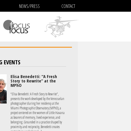
NEWS/PRESS
CONTACT
G EVENTS
Elisa Benedetti: “A Fresh
Story to Rewrite” at the
MPhO
“Elisa Benedetti: A Fresh Story to Rewrite”,
presents the work developed by the Venezuelan
photographer during her residency at the
Miami Photographic Observatory (MPhO), a
project centered on the women of Little Havana
as bearers of memory, lived experience, and
belonging. Grounded in a practice shaped by
proximity and reciprocity, Benedetti creates