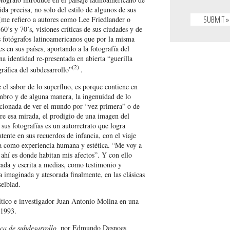
ida precisa, no solo del estilo de algunos de sus
me refiero a autores como Lee Friedlander o
’s y 70’s, visiones críticas de sus ciudades y de
os fotógrafos latinoamericanos que por la misma
s en sus países, aportando a la fotografía del
na identidad re-presentada en abierta “guerilla
(2)
ráfica del subdesarrollo”
.
 el sabor de lo superfluo, es porque contiene en
ombro y de alguna manera, la ingenuidad de lo
icionada de ver el mundo por “vez primera” o de
re esa mirada, el prodigio de una imagen del
sus fotografías es un autorretrato que logra
atente en sus recuerdos de infancia, con el viaje
a como experiencia humana y estética. “Me voy a
ahí es donde habitan mis afectos”. Y con ello
ncada y escrita a medias, como testimonio y
 imaginada y atesorada finalmente, en las clásicas
selblad.
ítico e investigador Juan Antonio Molina en una
 1993.
ica de subdesarrollo,
por Edmundo Desnoes