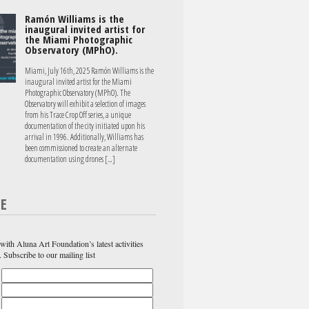
Ramón Williams is the
inaugural invited artist for
the Miami Photographic
Observatory (MPhO).
Miami, July 16th, 2025 Ramón Williams is the
inaugural invited artist for the Miami
Photographic Observatory (MPhO). The
Observatory will exhibit a selection of images
from his Trace Crop Off series, a unique
documentation of the city initiated upon his
arrival in 1996. Additionally, Williams has
been commissioned to create an alternate
documentation using drones […]
BE
with Aluna Art Foundation’s latest activities
. Subscribe to our mailing list